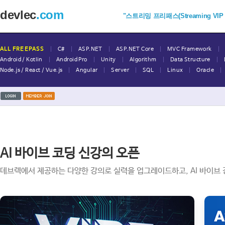
devlec
.com
"스트리밍 프리패스(Streaming VIP Fr
|
|
|
|
|
ALL FREEPASS
C#
ASP.NET
ASP.NET Core
MVC Framework
|
|
|
|
|
Android / Kotlin
Android Pro
Unity
Algorithm
Data Structure
|
|
|
|
|
|
Node.js / React / Vue.js
Angular
Server
SQL
Linux
Oracle
AI 바이브 코딩 신강의 오픈
데브렉에서 제공하는 다양한 강의로 실력을 업그레이드하고, AI 바이브 