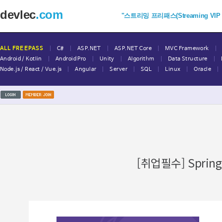
devlec
.com
"스트리밍 프리패스(Streaming VIP Fr
|
|
|
|
|
ALL FREEPASS
C#
ASP.NET
ASP.NET Core
MVC Framework
|
|
|
|
|
Android / Kotlin
Android Pro
Unity
Algorithm
Data Structure
|
|
|
|
|
|
Node.js / React / Vue.js
Angular
Server
SQL
Linux
Oracle
[취업필수] Spri