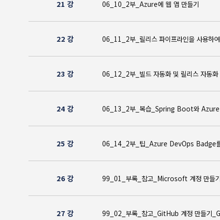
21 강
06_10_2부_Azure에 웹 앱 만들
22 강
06_11_2부_릴리스 파이프라인을 사용하
23 강
06_12_2부_빌드 자동화 및 릴리스
24 강
06_13_2부_복습_Spring Boot와 
25 강
06_14_2부_팁_Azure DevOps B
26 강
99_01_부록_참고_Microsoft 계
27 강
99_02_부록_참고_GitHub 계정 만들기