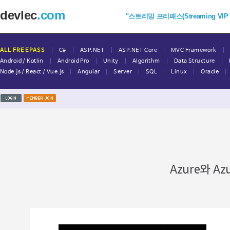
devlec
.com
"스트리밍 프리패스(Streaming VIP Fr
|
|
|
|
|
ALL FREEPASS
C#
ASP.NET
ASP.NET Core
MVC Framework
|
|
|
|
|
Android / Kotlin
Android Pro
Unity
Algorithm
Data Structure
|
|
|
|
|
|
Node.js / React / Vue.js
Angular
Server
SQL
Linux
Oracle
Azure와 A